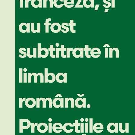
franceză, și
au fost
subtitrate în
limba
română.
Proiecțiile au