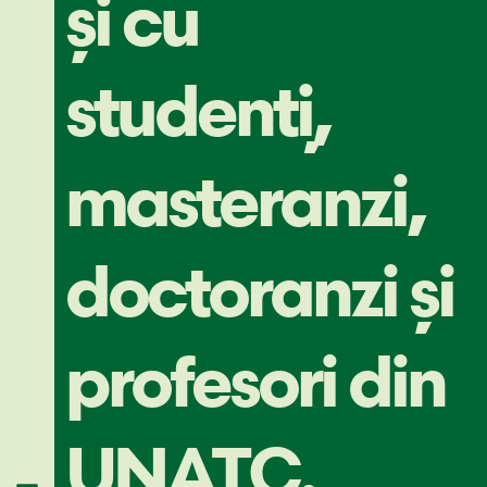
și cu
studenți,
masteranzi,
doctoranzi și
profesori din
UNATC.